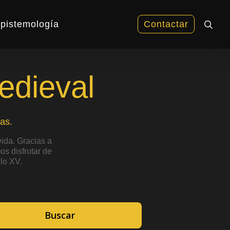
sea
pistemología
Contactar
edieval
as.
ida. Gracias a
s disfrutar de
lo XV.
Buscar