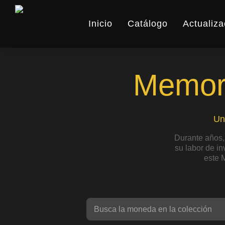
Skip
to
Inicio
Catálogo
Actualiza
main
content
Memori
Un
Durante años,
su labor de i
este 