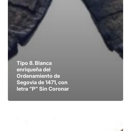
Tipo 8. Blanca
enriqueña del
Ordenamiento de
Segovia de 1471, con
letra “P” Sin Coronar
Tipo
6.
Blanca
enriqueña