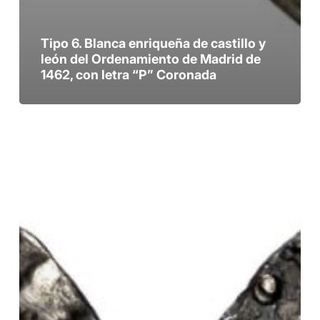
Tipo 6. Blanca enriqueña de castillo y
león del Ordenamiento de Madrid de
1462, con letra “P” Coronada
Tipo
7.
Real
enriqueño
con
letra
“P”
Coronada