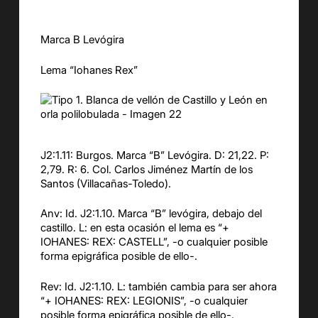
Marca B Levógira
Lema “Iohanes Rex”
J2:1.11: Burgos. Marca “B” Levógira. D: 21,22. P:
2,79. R: 6. Col. Carlos Jiménez Martín de los
Santos (Villacañas-Toledo).
Anv: Id. J2:1.10. Marca “B” levógira, debajo del
castillo. L: en esta ocasión el lema es “+
IOHANES: REX: CASTELL”, -o cualquier posible
forma epigráfica posible de ello-.
Rev: Id. J2:1.10. L: también cambia para ser ahora
“+ IOHANES: REX: LEGIONIS”, -o cualquier
posible forma epigráfica posible de ello-.