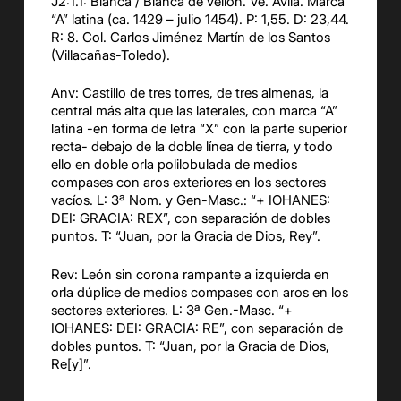
J2:1.1: Blanca / Blanca de vellón. Ve. Ávila. Marca
“A” latina (ca. 1429 – julio 1454). P: 1,55. D: 23,44.
R: 8. Col. Carlos Jiménez Martín de los Santos
(Villacañas-Toledo).
Anv: Castillo de tres torres, de tres almenas, la
central más alta que las laterales, con marca “A”
latina -en forma de letra “X” con la parte superior
recta- debajo de la doble línea de tierra, y todo
ello en doble orla polilobulada de medios
compases con aros exteriores en los sectores
vacíos. L: 3ª Nom. y Gen-Masc.: “+ IOHANES:
DEI: GRACIA: REX”, con separación de dobles
puntos. T: “Juan, por la Gracia de Dios, Rey”.
Rev: León sin corona rampante a izquierda en
orla dúplice de medios compases con aros en los
sectores exteriores. L: 3ª Gen.-Masc. “+
IOHANES: DEI: GRACIA: RE”, con separación de
dobles puntos. T: “Juan, por la Gracia de Dios,
Re[y]”.