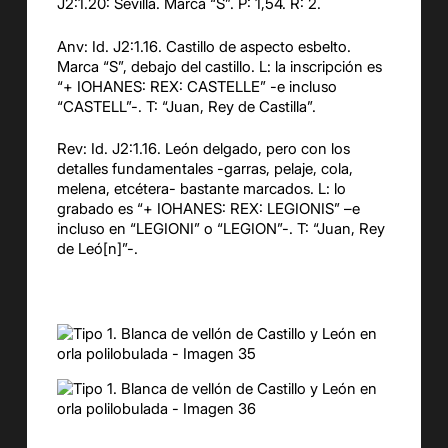
J2:1.20: Sevilla. Marca “S”. P: 1,54. R: 2.
Anv: Id. J2:1.16. Castillo de aspecto esbelto.
Marca “S”, debajo del castillo. L: la inscripción es
“+ IOHANES: REX: CASTELLE” -e incluso
“CASTELL”-. T: “Juan, Rey de Castilla”.
Rev: Id. J2:1.16. León delgado, pero con los
detalles fundamentales -garras, pelaje, cola,
melena, etcétera- bastante marcados. L: lo
grabado es “+ IOHANES: REX: LEGIONIS” –e
incluso en “LEGIONI” o “LEGION”-. T: “Juan, Rey
de Leó[n]”-.