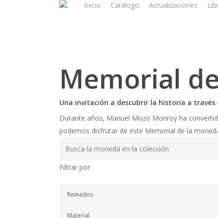
Inicio
Catálogo
Actualizaciones
Lib
Skip
to
main
content
Memorial d
Una invitación a descubrir la historia a travé
Durante años, Manuel Mozo Monroy ha convertido s
podemos disfrutar de este Memorial de la moneda m
Filtrar por: