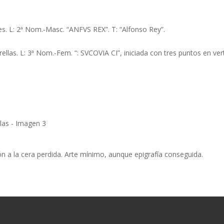
les. L: 2ª Nom.-Masc. “ANFVS REX”. T: “Alfonso Rey”.
las. L: 3ª Nom.-Fem. “: SVCOVIA CI”, iniciada con tres puntos en verti
ón a la cera perdida. Arte mínimo, aunque epigrafía conseguida.