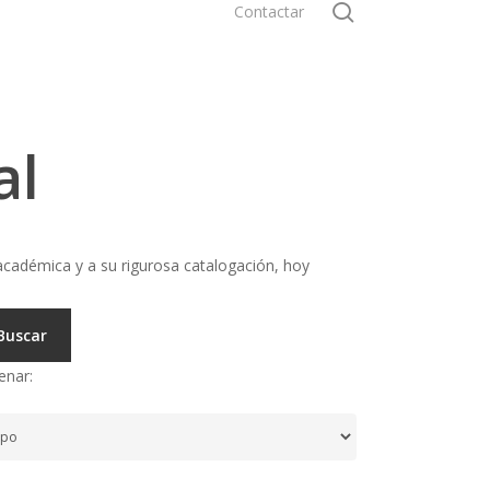
search
Contactar
al
cadémica y a su rigurosa catalogación, hoy
Buscar
enar: