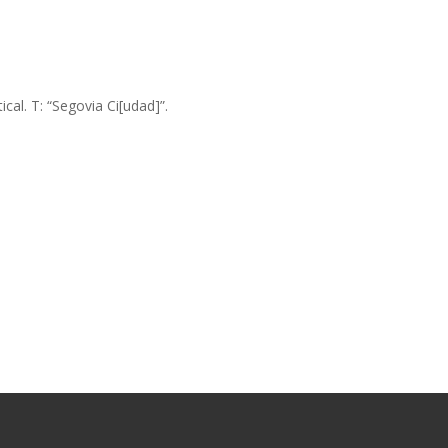
cal. T: “Segovia Ci[udad]”.