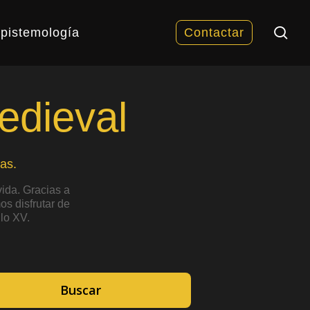
sea
pistemología
Contactar
edieval
as.
ida. Gracias a
s disfrutar de
lo XV.
Buscar