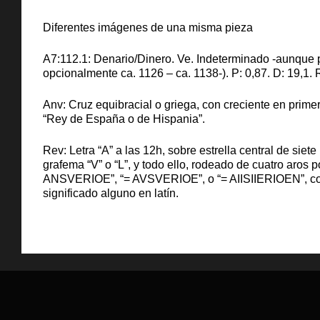
Diferentes imágenes de una misma pieza
A7:112.1: Denario/Dinero. Ve. Indeterminado -aunque p
opcionalmente ca. 1126 – ca. 1138-). P: 0,87. D: 19,1. 
Anv: Cruz equibracial o griega, con creciente en primer
“Rey de España o de Hispania”.
Rev: Letra “A” a las 12h, sobre estrella central de s
grafema “V” o “L”, y todo ello, rodeado de cuatro aros
ANSVERIOE”, “= AVSVERIOE”, o “= AIISIIERIOEN”, con la 
significado alguno en latín.