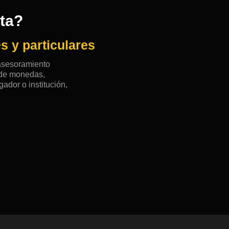
rta?
s y particulares
 asesoramiento
n de monedas,
ador o institución,