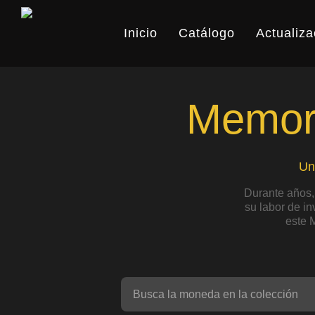
Skip
to
Inicio
Catálogo
Actualiza
main
content
Memori
Un
Durante años,
su labor de i
este 