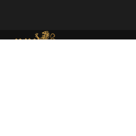
MEMORIAL DE MONEDA MEDIEVAL
Web dedicada al estudio académico y presentación de la
moneda medieval en España atraves de la investigación
rigurosa y la catalogación experta.
About
Moneda medieval
Enciclopedia
Catálogo
Sobre mí
Libros