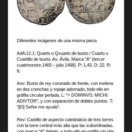
Diferentes imágenes de una misma pieza
AdA:12.1: Quarto o Qvuarto de busto / Cuarto o
Cuartillo de busto. Av. Ávila. Marca “A” (tercer
cuatrimestre 1465 – julio 1468). P: 1,43. D: 22. R:
8.
Anv: Busto de rey coronado de frente, con melena
en dos crenchas y ropaje adornado, todo ello en
gráfila circular perlada. L: “+ DOMINVS: MICHI:
ADIVTOR”, y con separación de dobles puntos. T:
“[El] Señor me ayuda”.
Rev: Castillo de aspecto catedralicio de tres torres
con la torre central más alta que las subordinadas,
con marca “A” debajo, y todo ello en gráfila circular