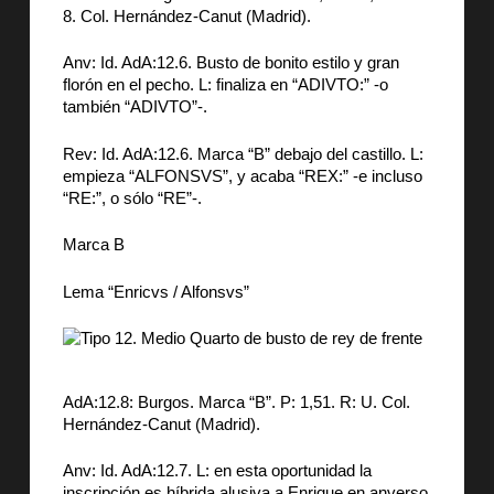
8. Col. Hernández-Canut (Madrid).
Anv: Id. AdA:12.6. Busto de bonito estilo y gran
florón en el pecho. L: finaliza en “ADIVTO:” -o
también “ADIVTO”-.
Rev: Id. AdA:12.6. Marca “B” debajo del castillo. L:
empieza “ALFONSVS”, y acaba “REX:” -e incluso
“RE:”, o sólo “RE”-.
Marca B
Lema “Enricvs / Alfonsvs”
AdA:12.8: Burgos. Marca “B”. P: 1,51. R: U. Col.
Hernández-Canut (Madrid).
Anv: Id. AdA:12.7. L: en esta oportunidad la
inscripción es híbrida alusiva a Enrique en anverso