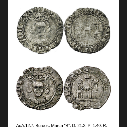
AdA:12.7: Burgos. Marca “B”. D: 21,2. P: 1,40. R: