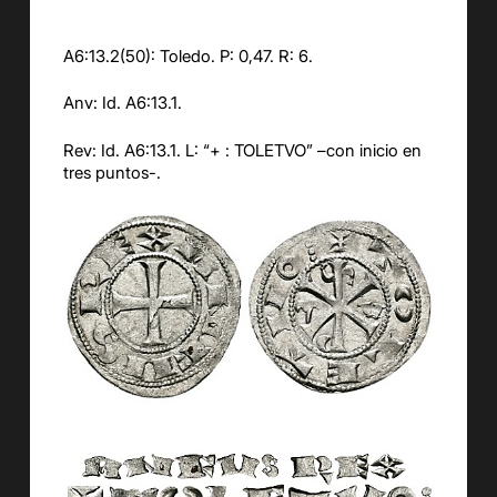
A6:13.2(50): Toledo. P: 0,47. R: 6.
Anv: Id. A6:13.1.
Rev: Id. A6:13.1. L: “+ : TOLETVO” –con inicio en
tres puntos-.