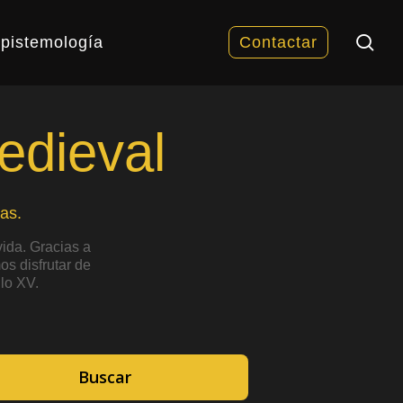
sea
pistemología
Contactar
edieval
as.
ida. Gracias a
s disfrutar de
lo XV.
Buscar