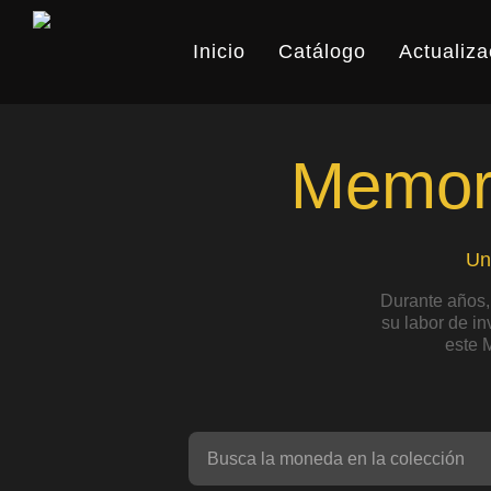
Skip
to
Inicio
Catálogo
Actualiza
main
content
Memori
Un
Durante años,
su labor de i
este 