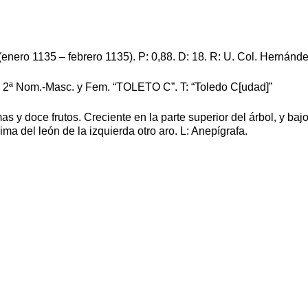
enero 1135 – febrero 1135). P: 0,88. D: 18. R: U. Col. Hernánd
L: 2ª Nom.-Masc. y Fem. “TOLETO C”. T: “Toledo C[udad]”
 y doce frutos. Creciente en la parte superior del árbol, y bajo 
ma del león de la izquierda otro aro. L: Anepígrafa.