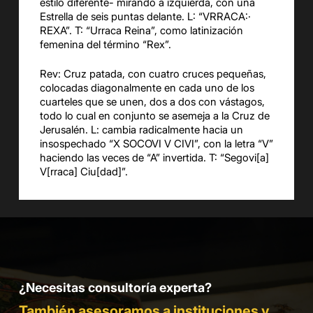
estilo diferente- mirando a izquierda, con una
Estrella de seis puntas delante. L: “VRRACA:·
REXA”. T: “Urraca Reina”, como latinización
femenina del término “Rex”.
Rev: Cruz patada, con cuatro cruces pequeñas,
colocadas diagonalmente en cada uno de los
cuarteles que se unen, dos a dos con vástagos,
todo lo cual en conjunto se asemeja a la Cruz de
Jerusalén. L: cambia radicalmente hacia un
insospechado “X SOCOVI V CIVI”, con la letra “V”
haciendo las veces de “A” invertida. T: “Segovi[a]
V[rraca] Ciu[dad]”.
¿Necesitas consultoría experta?
También asesoramos a instituciones y