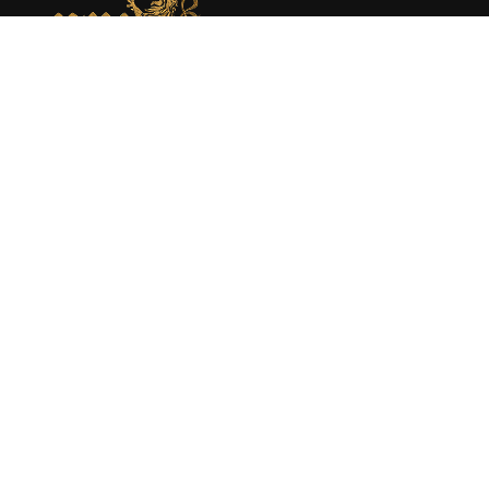
MEMORIAL DE MONEDA MEDIEVAL
Web dedicada al estudio académico y presentación de la
moneda medieval en España atraves de la investigación
rigurosa y la catalogación experta.
About
Moneda medieval
Enciclopedia
Catálogo
Sobre mí
Libros
Publicaciones
Política de Privacidad
|
Política de Cookies
|
Aviso Legal
© 2025 Manuel Mozo Monroy MMM