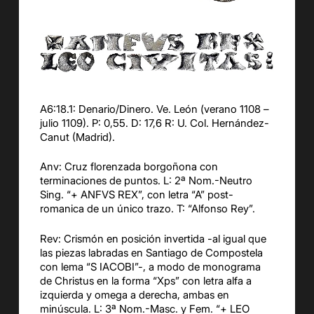
A6:18.1: Denario/Dinero. Ve. León (verano 1108 –
julio 1109). P: 0,55. D: 17,6 R: U. Col. Hernández-
Canut (Madrid).
Anv: Cruz florenzada borgoñona con
terminaciones de puntos. L: 2ª Nom.-Neutro
Sing. “+ ANFVS REX”, con letra “A” post-
romanica de un único trazo. T: “Alfonso Rey”.
Rev: Crismón en posición invertida -al igual que
las piezas labradas en Santiago de Compostela
con lema “S IACOBI”-, a modo de monograma
de Christus en la forma “Xps” con letra alfa a
izquierda y omega a derecha, ambas en
minúscula. L: 3ª Nom.-Masc. y Fem. “+ LEO