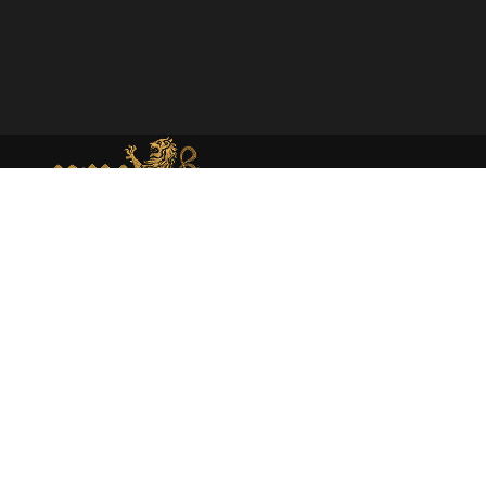
MEMORIAL DE MONEDA MEDIEVAL
Web dedicada al estudio académico y presentación de la
moneda medieval en España atraves de la investigación
rigurosa y la catalogación experta.
About
Moneda medieval
Enciclopedia
Catálogo