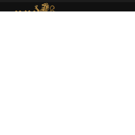
MEMORIAL DE MONEDA MEDIEVAL
Web dedicada al estudio académico y presentación de la
moneda medieval en España atraves de la investigación
rigurosa y la catalogación experta.
About
Moneda medieval
Enciclopedia
Catálogo
Sobre mí
Libros
Publicaciones
Política de Privacidad
|
Política de Cookies
|
Aviso Legal