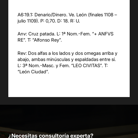
A6:19.1: Denario/Dinero. Ve. León (finales 1108 –
julio 1109). P: 0,70. D: 18. R: U.
Anv: Cruz patada. L: 1ª Nom.-Fem. “+ ANFVS
RE”. T: “Alfonso Rey”.
Rev: Dos alfas a los lados y dos omegas arriba y
abajo, ambas minúsculas y espaldadas entre sí.
L: 3ª Nom.-Masc. y Fem. “LEO CIVITAS”. T:
“León Ciudad”.
¿Necesitas consultoría experta?