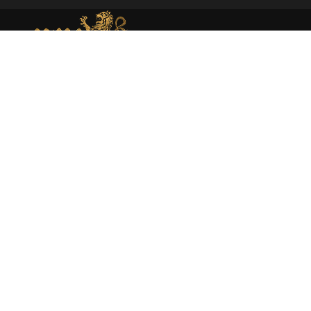
MEMORIAL DE MONEDA MEDIEVAL
Web dedicada al estudio académico y presentación de la
moneda medieval en España atraves de la investigación
rigurosa y la catalogación experta.
About
Moneda medieval
Enciclopedia
Catálogo
Sobre mí
Libros
Publicaciones
Política de Privacidad
|
Política de Cookies
|
Aviso Legal