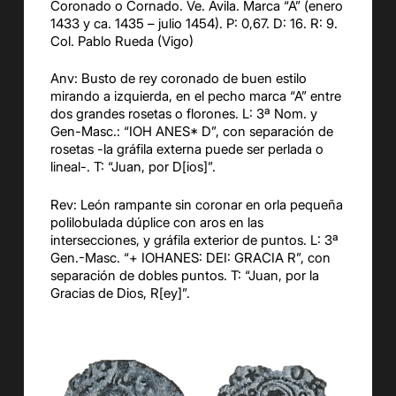
Coronado o Cornado. Ve. Ávila. Marca “A” (enero
1433 y ca. 1435 – julio 1454). P: 0,67. D: 16. R: 9.
Col. Pablo Rueda (Vigo)
Anv: Busto de rey coronado de buen estilo
mirando a izquierda, en el pecho marca “A” entre
dos grandes rosetas o florones. L: 3ª Nom. y
Gen-Masc.: “IOH ANES* D”, con separación de
rosetas -la gráfila externa puede ser perlada o
lineal-. T: “Juan, por D[ios]”.
Rev: León rampante sin coronar en orla pequeña
polilobulada dúplice con aros en las
intersecciones, y gráfila exterior de puntos. L: 3ª
Gen.-Masc. “+ IOHANES: DEI: GRACIA R”, con
separación de dobles puntos. T: “Juan, por la
Gracias de Dios, R[ey]”.