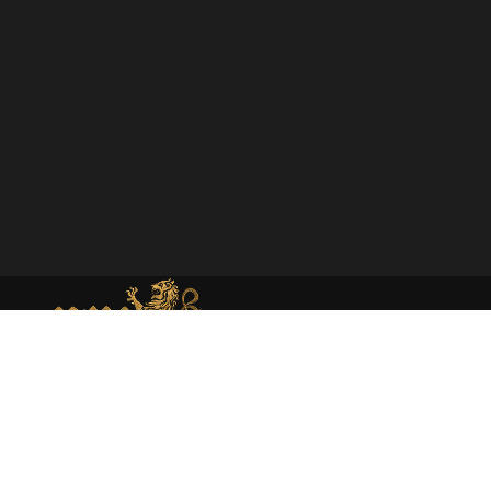
MEMORIAL DE MONEDA MEDIEVAL
Web dedicada al estudio académico y presentación de la
moneda medieval en España atraves de la investigación