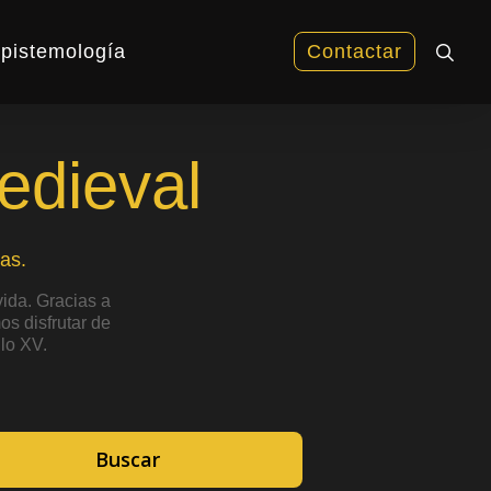
sea
pistemología
Contactar
edieval
as.
ida. Gracias a
s disfrutar de
lo XV.
Buscar