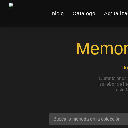
Skip
to
Inicio
Catálogo
Actualiza
main
content
Memori
Un
Durante años,
su labor de i
este 