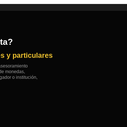
rta?
s y particulares
 asesoramiento
n de monedas,
ador o institución,