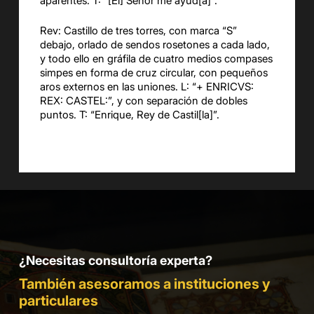
aparentes. T: “[El] Señor me ayud[a]”.
Rev: Castillo de tres torres, con marca “S”
debajo, orlado de sendos rosetones a cada lado,
y todo ello en gráfila de cuatro medios compases
simpes en forma de cruz circular, con pequeños
aros externos en las uniones. L: “+ ENRICVS:
REX: CASTEL:”, y con separación de dobles
puntos. T: “Enrique, Rey de Castil[la]”.
¿Necesitas consultoría experta?
También asesoramos a instituciones y
particulares