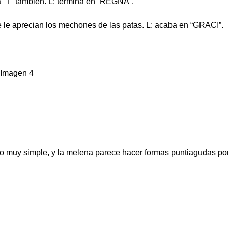
ra “T” también. L: termina en “REGNA”.
e le aprecian los mechones de las patas. L: acaba en “GRACI”.
do muy simple, y la melena parece hacer formas puntiagudas p