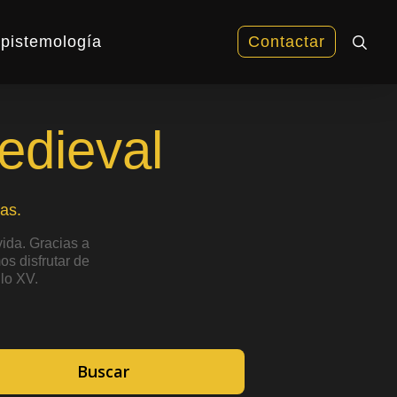
sea
pistemología
Contactar
edieval
as.
ida. Gracias a
s disfrutar de
lo XV.
Buscar