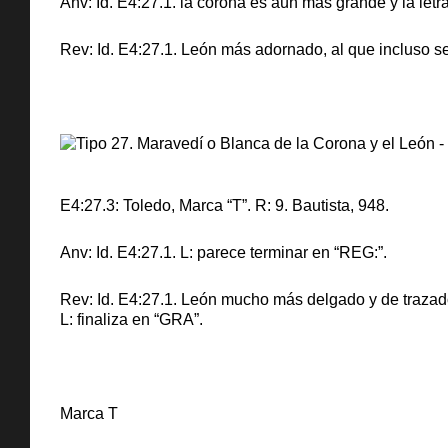
Anv: Id. E4:27.1. la corona es aún más grande y la let
Rev: Id. E4:27.1. León más adornado, al que incluso s
E4:27.3: Toledo, Marca “T”. R: 9. Bautista, 948.
Anv: Id. E4:27.1. L: parece terminar en “REG:”.
Rev: Id. E4:27.1. León mucho más delgado y de traza
L: finaliza en “GRA”.
Marca T