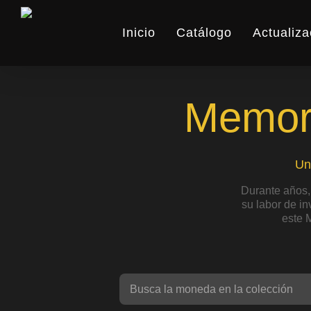
Skip
to
Inicio
Catálogo
Actualiza
main
content
Memori
Un
Durante años,
su labor de i
este 