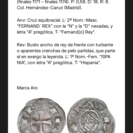
(finales 1171 – finales 1174). P: 0,59. D: 18. R: 8.
Col. Hernández-Canut (Madrid).
Anv: Cruz equibracial. L: 2ª Nom.-Masc.
“FERNAND´ REX” con la “N” y la “D” nexadas, y
letra “A” pregótica. T: “Fernand[o] Rey”.
Rev: Busto ancho de rey de frente con turbante
o aparentes crenchas de pelo partidas, que parte
el en exergo la leyenda. L: 1ª Nom.-Fem. “ISPA
NIA”, con letra “A” pregótica. T: “Hispania”.
Marca Aro