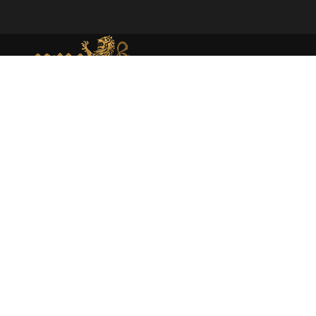
MEMORIAL DE MONEDA MEDIEVAL
Web dedicada al estudio académico y presentación de la
moneda medieval en España atraves de la investigación
rigurosa y la catalogación experta.
About
Moneda medieval
Enciclopedia
Catálogo
Sobre mí
Libros
Publicaciones