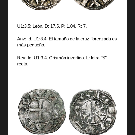
U1:3.5: León. D: 17,5. P: 1,04. R: 7.
Anv: Id. U1:3.4. El tamaño de la cruz florenzada es
más pequeño.
Rev: Id. U1:3.4. Crismón invertido. L: letra “S”
recta.