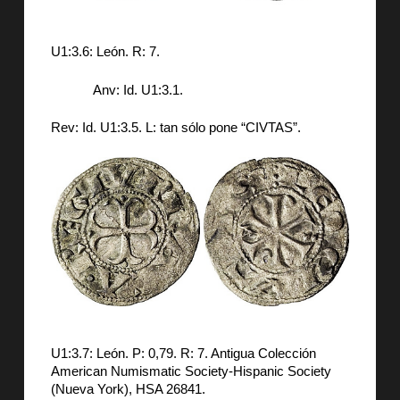
U1:3.6: León. R: 7.
Anv: Id. U1:3.1.
Rev: Id. U1:3.5. L: tan sólo pone “CIVTAS”.
U1:3.7: León. P: 0,79. R: 7. Antigua Colección
American Numismatic Society-Hispanic Society
(Nueva York), HSA 26841.