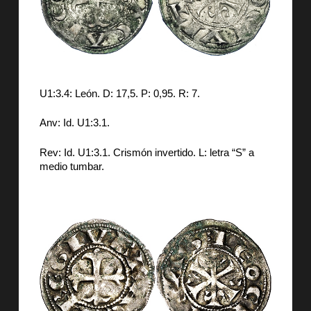
U1:3.4: León. D: 17,5. P: 0,95. R: 7.
Anv: Id. U1:3.1.
Rev: Id. U1:3.1. Crismón invertido. L: letra “S” a
medio tumbar.