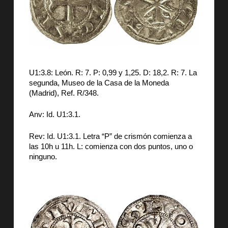
U1:3.8: León. R: 7. P: 0,99 y 1,25. D: 18,2. R: 7. La
segunda, Museo de la Casa de la Moneda
(Madrid), Ref. R/348.
Anv: Id. U1:3.1.
Rev: Id. U1:3.1. Letra “P” de crismón comienza a
las 10h u 11h. L: comienza con dos puntos, uno o
ninguno.