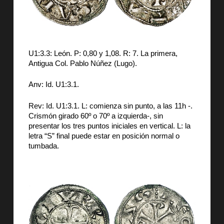
U1:3.3: León. P: 0,80 y 1,08. R: 7. La primera,
Antigua Col. Pablo Núñez (Lugo).
Anv: Id. U1:3.1.
Rev: Id. U1:3.1. L: comienza sin punto, a las 11h -.
Crismón girado 60º o 70º a izquierda-, sin
presentar los tres puntos iniciales en vertical. L: la
letra “S” final puede estar en posición normal o
tumbada.