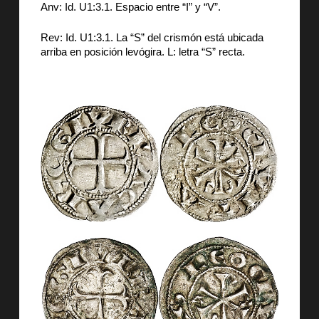
Anv: Id. U1:3.1. Espacio entre “I” y “V”.
Rev: Id. U1:3.1. La “S” del crismón está ubicada
arriba en posición levógira. L: letra “S” recta.