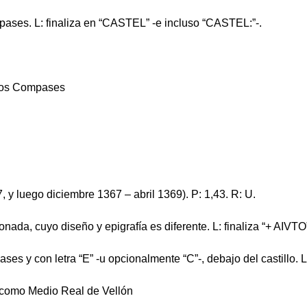
mpases. L: finaliza en “CASTEL” -e incluso “CASTEL:”-.
dios Compases
 y luego diciembre 1367 – abril 1369). P: 1,43. R: U.
nada, cuyo diseño y epigrafía es diferente. L: finaliza “+ AIVTO
ses y con letra “E” -u opcionalmente “C”-, debajo del castillo.
r como Medio Real de Vellón