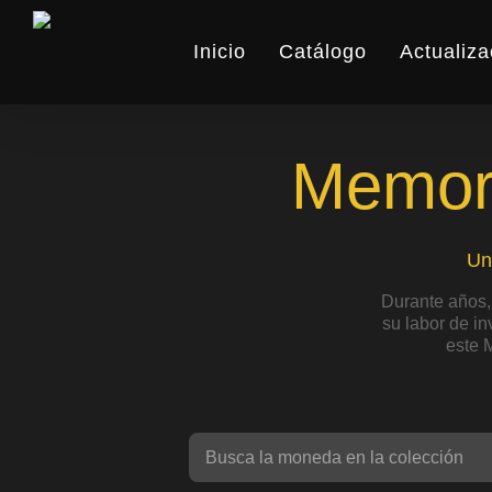
Skip
to
Inicio
Catálogo
Actualiza
main
content
Memori
Un
Durante años,
su labor de i
este 