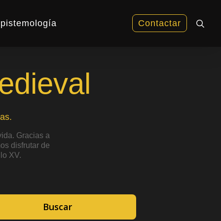
sea
pistemología
Contactar
edieval
as.
ida. Gracias a
s disfrutar de
lo XV.
Buscar