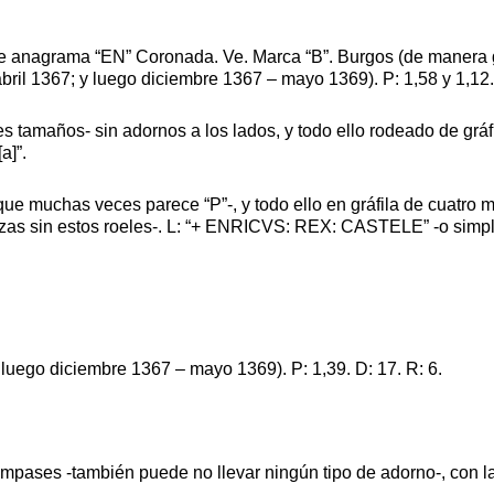
de anagrama “EN” Coronada. Ve. Marca “B”. Burgos (de manera ge
ril 1367; y luego diciembre 1367 – mayo 1369). P: 1,58 y 1,12. 
es tamaños- sin adornos a los lados, y todo ello rodeado de grá
a]”.
nque muchas veces parece “P”-, y todo ello en gráfila de cuatro
iezas sin estos roeles-. L: “+ ENRICVS: REX: CASTELE” -o sim
 luego diciembre 1367 – mayo 1369). P: 1,39. D: 17. R: 6.
ompases -también puede no llevar ningún tipo de adorno-, con la