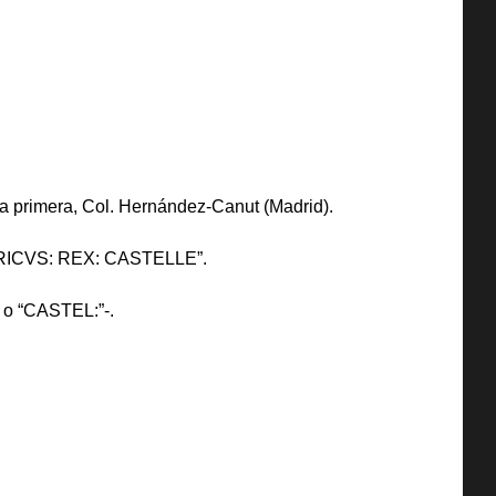
 La primera, Col. Hernández-Canut (Madrid).
+ ENRICVS: REX: CASTELLE”.
, o “CASTEL:”-.