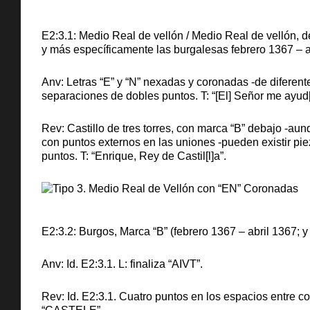
E2:3.1: Medio Real de vellón / Medio Real de vellón, 
y más específicamente las burgalesas febrero 1367 – ab
Anv: Letras “E” y “N” nexadas y coronadas -de diferent
separaciones de dobles puntos. T: “[El] Señor me ayud[
Rev: Castillo de tres torres, con marca “B” debajo -au
con puntos externos en las uniones -pueden existir p
puntos. T: “Enrique, Rey de Castil[l]a”.
E2:3.2: Burgos, Marca “B” (febrero 1367 – abril 1367; y
Anv: Id. E2:3.1. L: finaliza “AIVT”.
Rev: Id. E2:3.1. Cuatro puntos en los espacios entre c