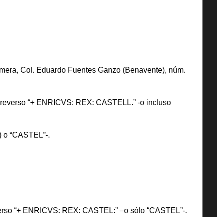
 primera, Col. Eduardo Fuentes Ganzo (Benavente), núm.
del reverso “+ ENRICVS: REX: CASTELL.” -o incluso
c) o “CASTEL”-.
l reverso “+ ENRICVS: REX: CASTEL:” –o sólo “CASTEL”-.