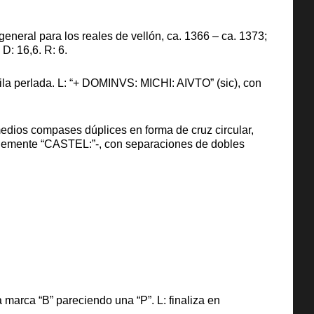
neral para los reales de vellón, ca. 1366 – ca. 1373;
D: 16,6. R: 6.
fila perlada. L: “+ DOMINVS: MICHI: AIVTO” (sic), con
 medios compases dúplices en forma de cruz circular,
plemente “CASTEL:”-, con separaciones de dobles
 marca “B” pareciendo una “P”. L: finaliza en