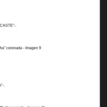
 “CASTE”-.
”-.