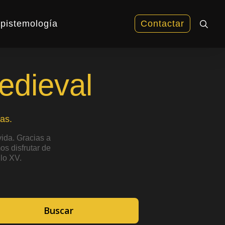
sea
pistemología
Contactar
edieval
as.
ida. Gracias a
s disfrutar de
lo XV.
Buscar