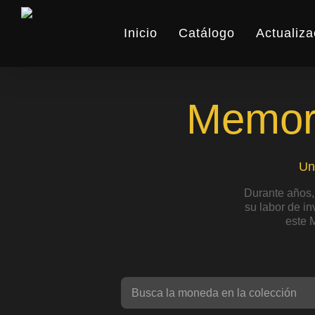
Skip
to
Inicio
Catálogo
Actualiza
main
content
Memori
Un
Durante años,
su labor de i
este 