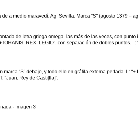
a de a medio maravedí. Ag. Sevilla. Marca “S” (agosto 1379 – ago
ntada de letra griega omega -las más de las veces, con punto int
L: “+ IOHANIS: REX: LEGIO”, con separación de dobles puntos. T: 
con marca “S” debajo, y todo ello en gráfila externa perlada. L
 “Juan, Rey de Casti[lla]”.