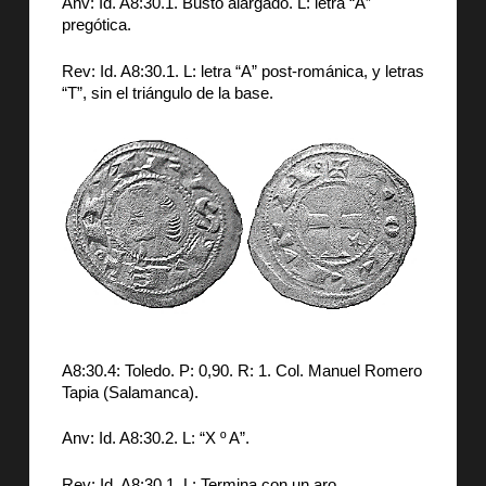
Anv: Id. A8:30.1. Busto alargado. L: letra “A”
pregótica.
Rev: Id. A8:30.1. L: letra “A” post-románica, y letras
“T”, sin el triángulo de la base.
A8:30.4: Toledo. P: 0,90. R: 1. Col. Manuel Romero
Tapia (Salamanca).
Anv: Id. A8:30.2. L: “X º A”.
Rev: Id. A8:30.1. L: Termina con un aro.