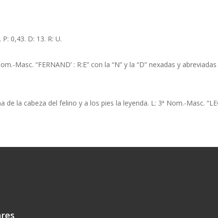
: 0,43. D: 13. R: U.
m.-Masc. “FERNAND’ : R:E” con la “N” y la “D” nexadas y abreviadas po
de la cabeza del felino y a los pies la leyenda. L: 3ª Nom.-Masc. “LEO
ares