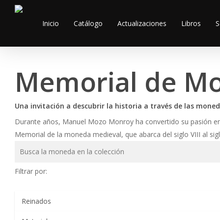
Skip
to
Inicio
Catálogo
Actualizaciones
Libros
S
main
content
Memorial de M
Una invitación a descubrir la historia a través de las moned
Durante años, Manuel Mozo Monroy ha convertido su pasión en u
Memorial de la moneda medieval, que abarca del siglo VIII al sigl
Filtrar por: