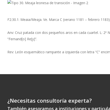
F2:30.1: Meaia/Meaja. Ve. Marca C (verano 1181 – febrero 1183). P
Anv: Cruz patada con dos pequeños aros en cada cuartel. L: 2ª No
“Fernand[o] Re[y]”.
Rev: León esquemático rampante a izquierda con letra “C” encima 
¿Necesitas consultoría experta?
También asesoramos a instituciones y particul