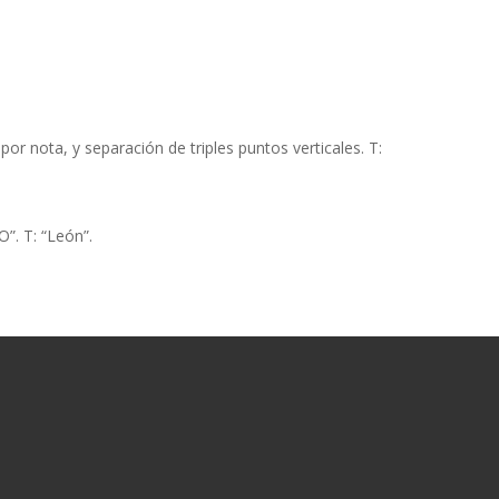
r nota, y separación de triples puntos verticales. T:
”. T: “León”.