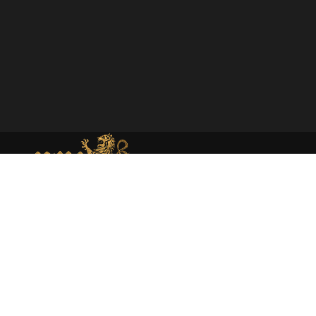
MEMORIAL DE MONEDA MEDIEVAL
Web dedicada al estudio académico y presentación de la
moneda medieval en España atraves de la investigación
rigurosa y la catalogación experta.