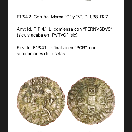
F1P:4.2: Coruña. Marca “C” y “V”. P: 1,38. R: 7.
Anv: Id. F1P:4.1. L: comienza con “FERNVSDVS”
(sic), y acaba en “PVTVG” (sic).
Rev: Id. F1P:4.1. L: finaliza en “POR”, con
separaciones de rosetas.