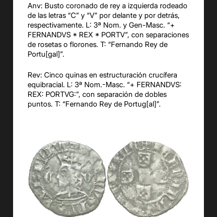
Anv: Busto coronado de rey a izquierda rodeado
de las letras “C” y “V” por delante y por detrás,
respectivamente. L: 3ª Nom. y Gen-Masc. “+
FERNANDVS * REX * PORTV”, con separaciones
de rosetas o florones. T: “Fernando Rey de
Portu[gal]”.
Rev: Cinco quinas en estructuración crucífera
equibracial. L: 3ª Nom.-Masc. “+ FERNANDVS:
REX: PORTVG:”, con separación de dobles
puntos. T: “Fernando Rey de Portug[al]”.