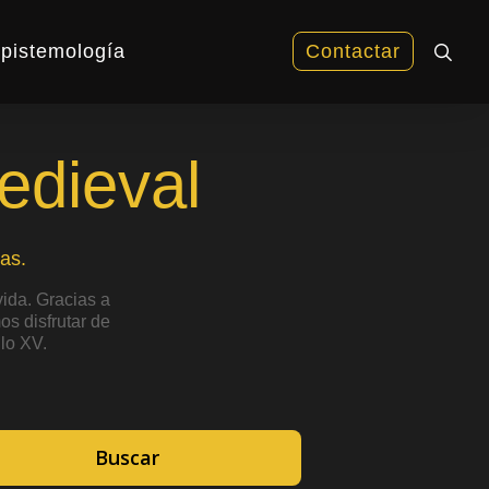
sea
pistemología
Contactar
edieval
as.
ida. Gracias a
s disfrutar de
lo XV.
Buscar