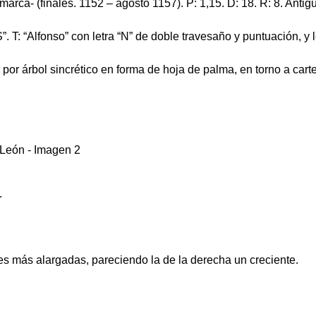
arca- (finales. 1152 – agosto 1157). P: 1,15. D: 18. R: 8. Ant
T: “Alfonso” con letra “N” de doble travesaño y puntuación, y 
r árbol sincrético en forma de hoja de palma, en torno a carte
.
es más alargadas, pareciendo la de la derecha un creciente.