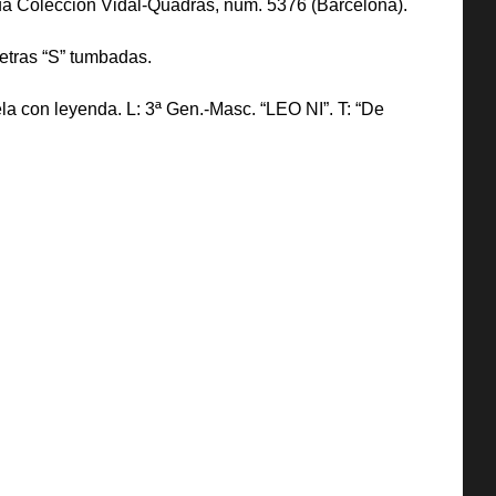
igua Colección Vidal-Quadras, núm. 5376 (Barcelona).
letras “S” tumbadas.
la con leyenda. L: 3ª Gen.-Masc. “LEO NI”. T: “De