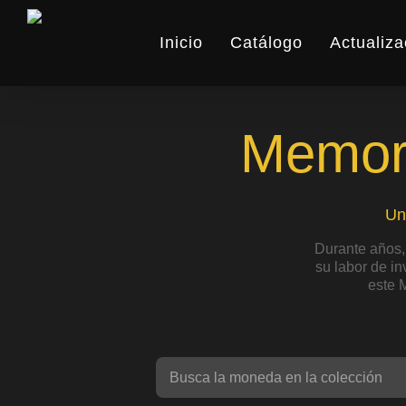
Skip
to
Inicio
Catálogo
Actualiza
main
content
Memori
Un
Durante años,
su labor de i
este 