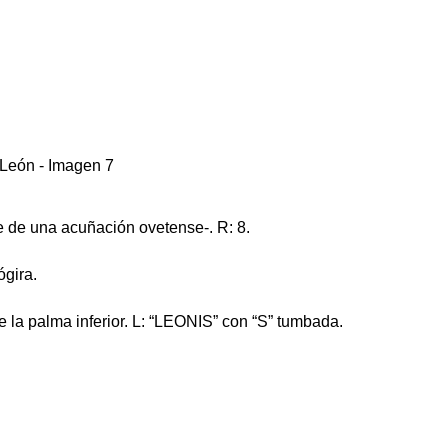
e de una acuñación ovetense-. R: 8.
ógira.
e la palma inferior. L: “LEONIS” con “S” tumbada.