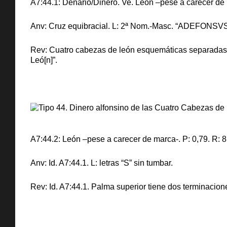
A7:44.1: Denario/Dinero. Ve. León –pese a carecer de m
Anv: Cruz equibracial. L: 2ª Nom.-Masc. “ADEFONSVS”. 
Rev: Cuatro cabezas de león esquemáticas separadas po
Leó[n]”.
A7:44.2: León –pese a carecer de marca-. P: 0,79. R: 8
Anv: Id. A7:44.1. L: letras “S” sin tumbar.
Rev: Id. A7:44.1. Palma superior tiene dos terminacion