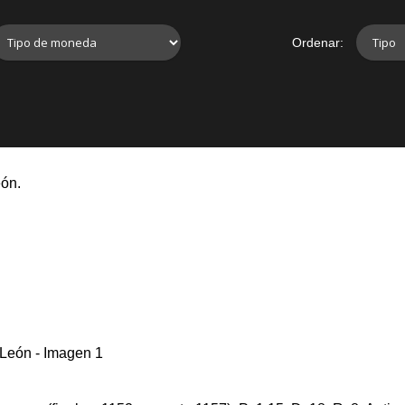
Ordenar:
eón.