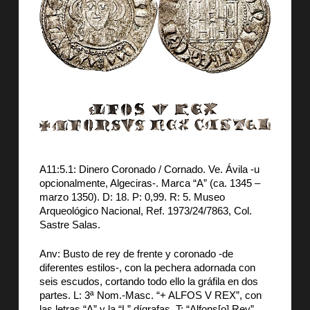
A11:5.1: Dinero Coronado / Cornado. Ve. Ávila -u
opcionalmente, Algeciras-. Marca “A” (ca. 1345 –
marzo 1350). D: 18. P: 0,99. R: 5. Museo
Arqueológico Nacional, Ref. 1973/24/7863, Col.
Sastre Salas.
Anv: Busto de rey de frente y coronado -de
diferentes estilos-, con la pechera adornada con
seis escudos, cortando todo ello la gráfila en dos
partes. L: 3ª Nom.-Masc. “+ ALFOS V REX”, con
las letras “A” y la “L” dígrafas. T: “Alfons[o] Rey”.