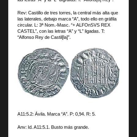
Rev: Castillo de tres torres, la central más alta que
las laterales, debajo marca “A”, todo ello en gráfila
circular. L: 3ª Nom.-Masc. “+ ALFOnSVS REX
CASTEL”, con las letras “A” y “L” ligadas. T:
“Alfonso Rey de Castil[la]”.
A11:5.2: Ávila. Marca “A”. P: 0,94. R: 5.
Anv: Id. A11:5.1. Busto más grande.