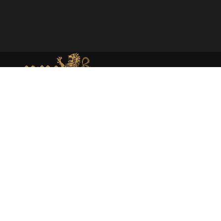
MEMORIAL DE MONEDA MEDIEVAL
Web dedicada al estudio académico y presentación de la
moneda medieval en España atraves de la investigación
rigurosa y la catalogación experta.
About
Moneda medieval
Enciclopedia
Catálogo
Sobre mí
Libros