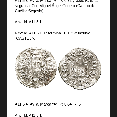
A11:5.3: Ávila. Marca “A”. P: 0,91 y 0,89. R: 5. La
segunda, Col. Miguel Ángel Cocero (Campo de
Cuéllar-Segovia).
Anv: Id. A11:5.1.
Rev: Id. A11:5.1. L: termina “TEL:” -e incluso
“CASTEL”-.
A11:5.4: Ávila. Marca “A”. P: 0,84. R: 5.
Anv: Id. A11:5.1.