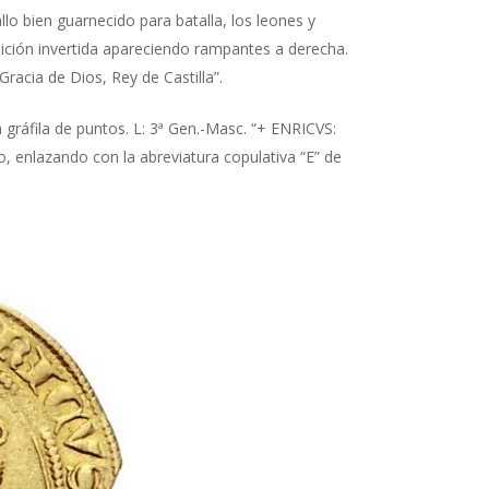
lo bien guarnecido para batalla, los leones y
sición invertida apareciendo rampantes a derecha.
racia de Dios, Rey de Castilla”.
 gráfila de puntos. L: 3ª Gen.-Masc. “+ ENRICVS:
, enlazando con la abreviatura copulativa “E” de