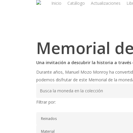
Inicio
Catálogo
Actualizaciones
Lib
Skip
to
main
content
Memorial d
Una invitación a descubrir la historia a travé
Durante años, Manuel Mozo Monroy ha convertido s
podemos disfrutar de este Memorial de la moneda m
Filtrar por: