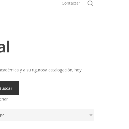
search
Contactar
al
cadémica y a su rigurosa catalogación, hoy
Buscar
enar: