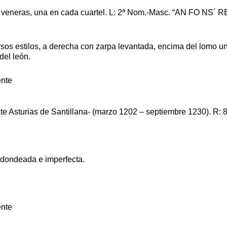
veneras, una en cada cuartel. L: 2ª Nom.-Masc. “AN FO NS´ REX”,
os estilos, a derecha con zarpa levantada, encima del lomo una 
del león.
e Asturias de Santillana- (marzo 1202 – septiembre 1230). R: 8
redondeada e imperfecta.