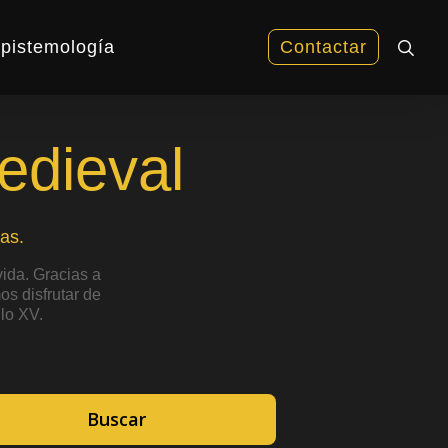
sea
pistemología
Contactar
edieval
as.
ida. Gracias a
s disfrutar de
lo XV.
Buscar