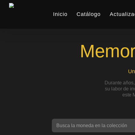
Skip
to
Inicio
Catálogo
Actualiza
main
content
Memori
Un
Durante años,
su labor de i
este 