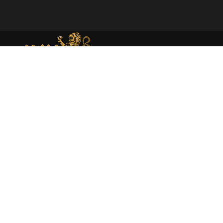
MEMORIAL DE MONEDA MEDIEVAL
Web dedicada al estudio académico y presentación de la
moneda medieval en España atraves de la investigación
rigurosa y la catalogación experta.
About
Moneda medieval
Enciclopedia
Catálogo
Sobre mí
Libros
Publicaciones