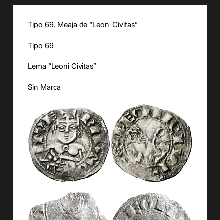
Tipo
6
9
. Meaja de “
Leoni
Civitas
”.
Tipo
6
9
Lema
“
L
e
oni
Civitas
”
Sin Marca