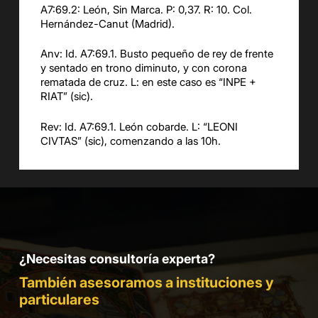
A7:69
.2:
León, Sin Marca. P: 0,37. R: 10. Col.
Hernández-Canut (Madrid).
Anv
: Id.
A7:69
.1.
Busto pequeño de rey de frente
y sentado en trono diminuto, y con corona
rematada de cruz.
L:
en este caso es
“
INPE +
RI
AT
”
(sic)
.
Rev: Id.
A7:69
.1.
León cobarde. L: “
LEONI
CIVTAS
” (sic), comenzando a las 10h.
¿Necesitas consultoría experta?
También asesoramos a instituciones y
particulares