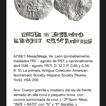
A7:69
.1:
Meaia
/Meaja. Ve. León (probablemente,
mediados 1151 – agosto de 1157; y opcionalmente
abril 1148 – agosto 1157).
D: 12,
7
.
P: 0,45
y 0,34
.
R:
10
.
La primera,
Antigua Colección American
Numismatic
Society-Hispanic
Society
(Nueva
York), HSA 256.
Anv
:
Cuerpo
grande
o mediano
del rey de frente
sentado en
silla curul o
pequeño trono, con
corona surmontada de cruz. L: 3ª
Nom
.-
Masc
.
“
INPE + RATO”
con “
N
” y “
P
”
dígrafas
, y