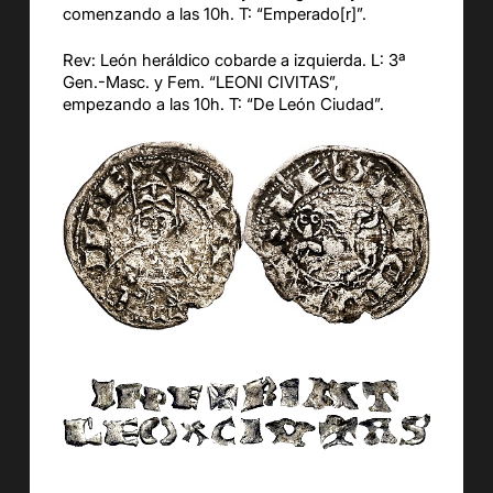
comenzando a las 10h.
T: “
Emperado[r]
”.
Rev:
León heráldico
cobarde
a izquierda.
L:
3ª
Gen.-
Masc. y Fem. “
LEONI CIVITAS
”,
empezando
a las 10h.
T
:
“
De León Ciudad
”.