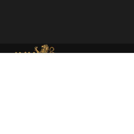
MEMORIAL DE MONEDA MEDIEVAL
Web dedicada al estudio académico y presentación de la
moneda medieval en España atraves de la investigación
rigurosa y la catalogación experta.
About
Moneda medieval
Enciclopedia
Catálogo