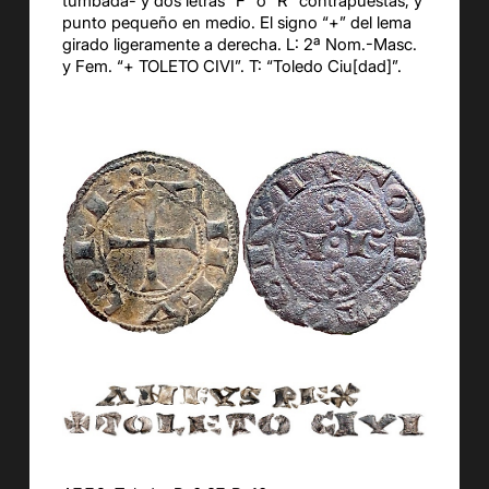
tumbada- y dos letras “F” o “R” contrapuestas, y
punto pequeño en medio. El signo “+” del lema
girado ligeramente a derecha. L: 2ª Nom.-Masc.
y Fem. “+ TOLETO CIVI”. T: “Toledo Ciu[dad]”.