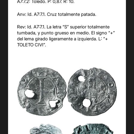
A7:7.2: Toledo. P: 0,87. R: 10.
Anv: Id. A7:7.1. Cruz totalmente patada.
Rev: Id. A7:7.1. La letra “S” superior totalmente
tumbada, y punto grueso en medio. El signo “+”
del lema girado ligeramente a izquierda. L: “+
TOLETO CIVI”.