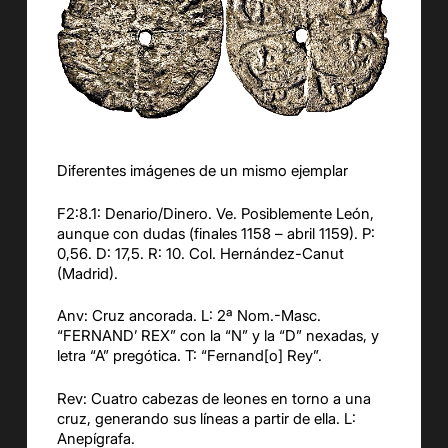
Diferentes imágenes de un mismo ejemplar
F2:8.1: Denario/Dinero. Ve. Posiblemente León,
aunque con dudas (finales 1158 – abril 1159). P:
0,56. D: 17,5. R: 10. Col. Hernández-Canut
(Madrid).
Anv: Cruz ancorada. L: 2ª Nom.-Masc.
“FERNAND’ REX” con la “N” y la “D” nexadas, y
letra “A” pregótica. T: “Fernand[o] Rey”.
Rev: Cuatro cabezas de leones en torno a una
cruz, generando sus líneas a partir de ella. L:
Anepígrafa.