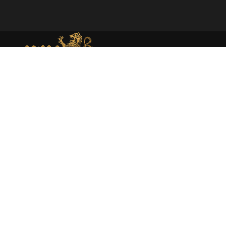
MEMORIAL DE MONEDA MEDIEVAL
Web dedicada al estudio académico y presentación de la
moneda medieval en España atraves de la investigación
rigurosa y la catalogación experta.
About
Moneda medieval
Enciclopedia
Catálogo
Sobre mí
Libros
Publicaciones