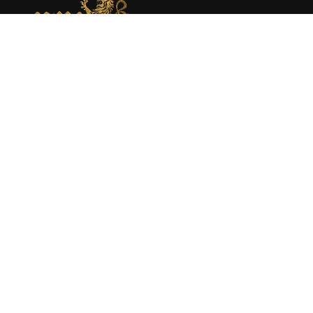
MEMORIAL DE MONEDA MEDIEVAL
Web dedicada al estudio académico y presentación de la
moneda medieval en España atraves de la investigación
rigurosa y la catalogación experta.
About
Moneda medieval
Enciclopedia
Catálogo
Sobre mí
Libros
Publicaciones
Política de Privacidad
|
Política de Cookies
|
Aviso Legal
© 2025 Manuel Mozo Monroy MMM