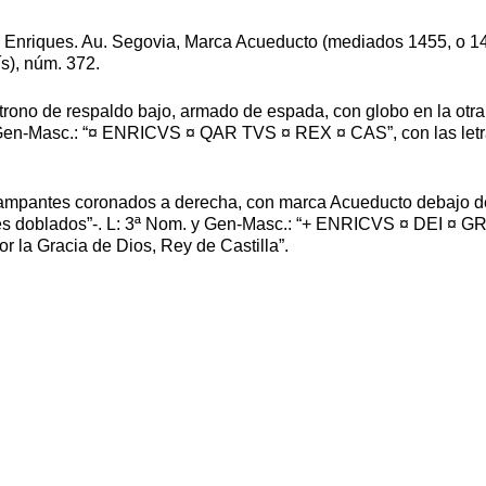
2 Enriques. Au. Segovia, Marca Acueducto (mediados 1455, o 145
s), núm. 372.
rono de respaldo bajo, armado de espada, con globo en la otra
 Gen-Masc.: “¤ ENRICVS ¤ QAR TVS ¤ REX ¤ CAS”, con las letras
rampantes coronados a derecha, con marca Acueducto debajo del 
ses doblados”-. L: 3ª Nom. y Gen-Masc.: “+ ENRICVS ¤ DEI ¤ G
r la Gracia de Dios, Rey de Castilla”.