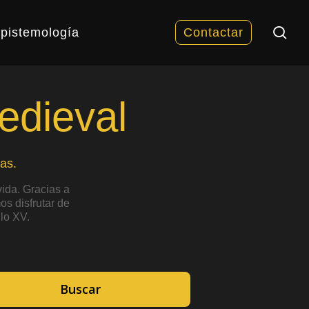
sea
pistemología
Contactar
edieval
as.
ida. Gracias a
s disfrutar de
lo XV.
Buscar