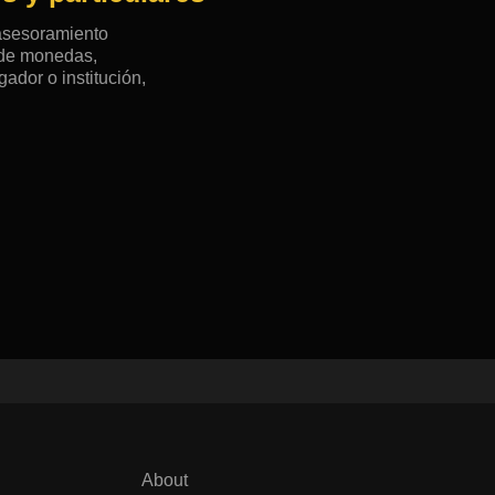
 asesoramiento
n de monedas,
ador o institución,
About