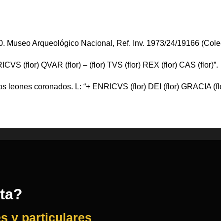
10. Museo Arqueológico Nacional, Ref. Inv. 1973/24/19166 (Col
ICVS (flor) QVAR (flor) – (flor) TVS (flor) REX (flor) CAS (flor)”.
los leones coronados. L: “+ ENRICVS (flor) DEI (flor) GRACIA (fl
rta?
s y particulares