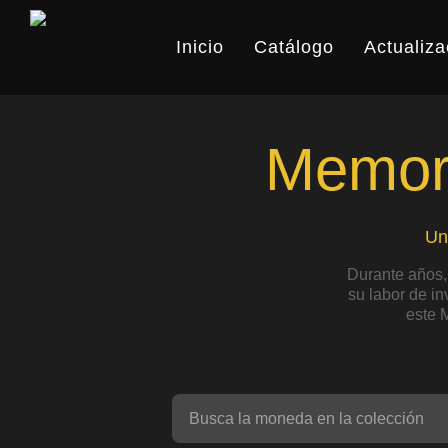
Skip
to
Inicio
Catálogo
Actualiza
main
content
Memori
Un
Durante años,
su labor de i
este 