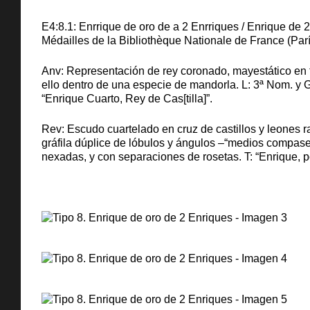
E4:8.1: Enrrique de oro de a 2 Enrriques / Enrique de 
Médailles de la Bibliothèque Nationale de France (Parí
Anv: Representación de rey coronado, mayestático en t
ello dentro de una especie de mandorla. L: 3ª Nom. y
“Enrique Cuarto, Rey de Cas[tilla]”.
Rev: Escudo cuartelado en cruz de castillos y leones 
gráfila dúplice de lóbulos y ángulos –“medios compa
nexadas, y con separaciones de rosetas. T: “Enrique, po