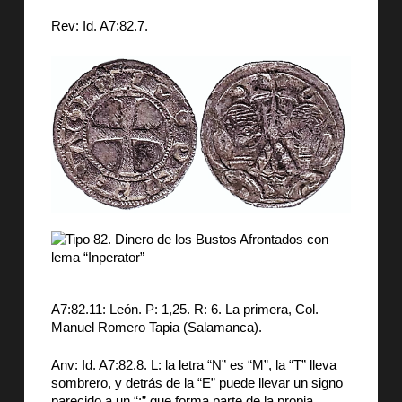
Rev: Id. A7:82.7.
A7:82.11: León. P: 1,25. R: 6. La primera, Col.
Manuel Romero Tapia (Salamanca).
Anv: Id. A7:82.8. L: la letra “N” es “M”, la “T” lleva
sombrero, y detrás de la “E” puede llevar un signo
parecido a un “;” que forma parte de la propia