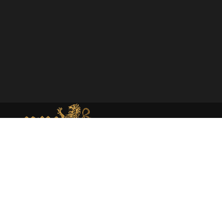
MEMORIAL DE MONEDA MEDIEVAL
Web dedicada al estudio académico y presentación de la
moneda medieval en España atraves de la investigación
rigurosa y la catalogación experta.