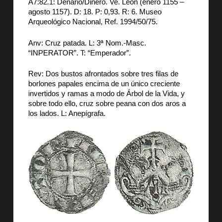
A7:82.1: Denario/Dinero. Ve. León (enero 1155 –
agosto 1157). D: 18. P: 0,93. R: 6. Museo
Arqueológico Nacional, Ref. 1994/50/75.
Anv: Cruz patada. L: 3ª Nom.-Masc.
“INPERATOR”. T: “Emperador”.
Rev: Dos bustos afrontados sobre tres filas de
borlones papales encima de un único creciente
invertidos y ramas a modo de Árbol de la Vida, y
sobre todo ello, cruz sobre peana con dos aros a
los lados. L: Anepígrafa.