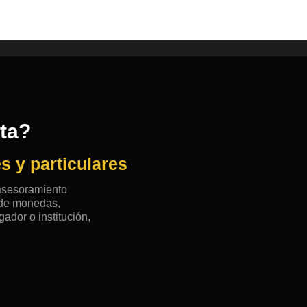
rta?
s y particulares
 asesoramiento
n de monedas,
ador o institución,