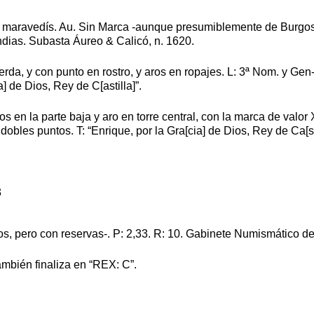
0 maravedís. Au. Sin Marca -aunque presumiblemente de Burgos,
ndias. Subasta Áureo & Calicó, n. 1620.
ierda, y con punto en rostro, y aros en ropajes. L: 3ª Nom. y G
] de Dios, Rey de C[astilla]”.
aros en la parte baja y aro en torre central, con la marca de val
es puntos. T: “Enrique, por la Gra[cia] de Dios, Rey de Ca[sti
, pero con reservas-. P: 2,33. R: 10. Gabinete Numismático de
también finaliza en “REX: C”.