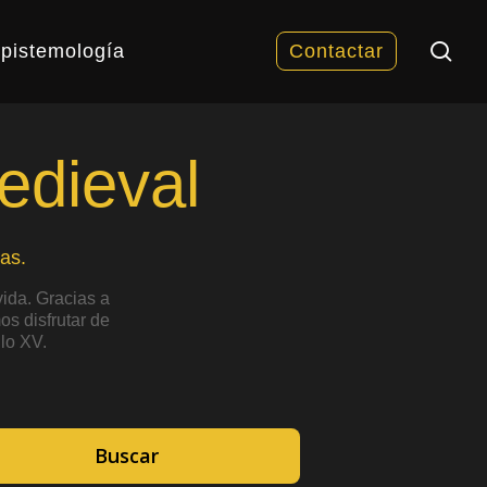
sea
pistemología
Contactar
edieval
as.
ida. Gracias a
s disfrutar de
lo XV.
Buscar