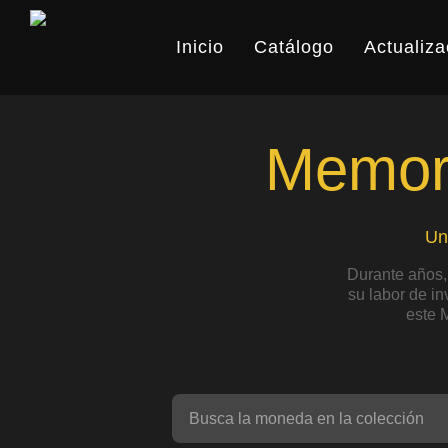
Skip
to
Inicio
Catálogo
Actualiza
main
content
Memori
Un
Durante años,
su labor de i
este 