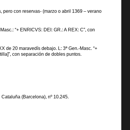
 pero con reservas- (marzo o abril 1369 – verano
en-Masc.: “+ ENRICVS: DEI: GR.: A REX: C”, con
or XX de 20 maravedís debajo. L: 3ª Gen.-Masc. “+
lla]”, con separación de dobles puntos.
 Cataluña (Barcelona), nº 10.245.