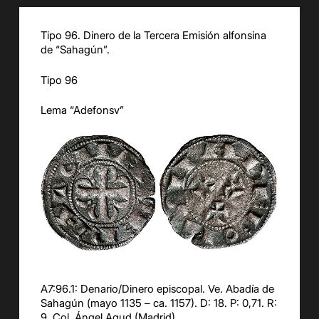
Tipo
9
6
. Dinero de la Tercera Emisión alfonsina
de “
Sahagún
”.
Tipo 9
6
Lema “
Adefonsv
”
A7:9
6
.1:
Denario/Dinero episcopal. Ve. Abadía de
Sahagún (mayo 1135 – ca. 1157).
D: 18.
P: 0,71. R:
9. Col. Ángel Agud (Madrid).