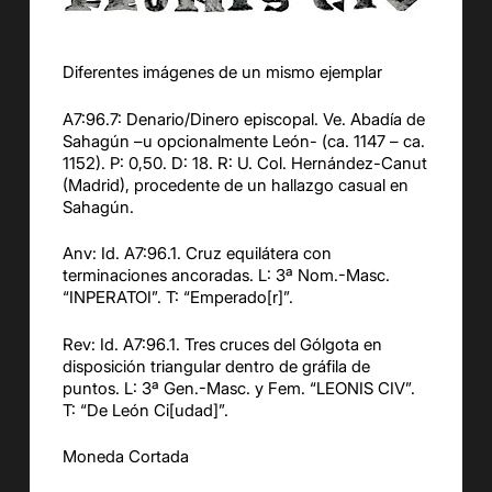
Diferentes imágenes de un mismo ejemplar
A7:9
6
.
7
:
Denario/Dinero episcopal. Ve
.
Abadía de
Sahagún –u opcionalmente León- (ca. 1147 – ca.
1152). P: 0,
50
. D: 18. R: U.
Col. Hernández-Canut
(Madrid)
, procedente de un hallazgo casual en
Sahagún
.
Anv
: Id. A7:9
6
.1. Cruz equiláte
ra con
terminaciones ancoradas.
L: 3ª Nom.-Masc.
“
INPERATOI”
.
T: “
Emperado[r]
”.
Rev: Id. A7:9
6
.1. Tres cruces del Gólgota en
disposición triangular
dentro de gráfila de
puntos.
L: 3ª Gen.-Masc. y Fem. “
LEONIS CIV
”.
T: “
De León Ci[
udad
]
”.
Moneda
C
ortada