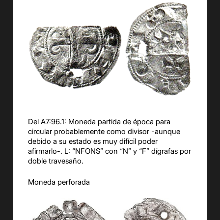
Del A7:
9
6
.1:
M
oneda partida de época para
circular probablemente como divisor
-aunque
debido a su estado es muy difícil poder
afirmarlo-
.
L: “
NFONS
” con “
N
” y “
F
”
dígrafas
por
doble travesaño.
Moneda perforada