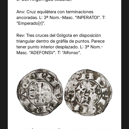
Anv
: Cruz equilátera con terminaciones
ancoradas.
L: 3ª Nom.-Masc. “
INPERATOI”
.
T:
“
Emperado[r]
”.
Rev: Tres cruces del Gólgota en
disposición
triangular
dentro de gráfila de puntos
. Parece
tener punto interior desplazado
.
L:
3ª
Nom
.-
Masc
. “
ADEFONSV
”. T: “
Alfonso
”.