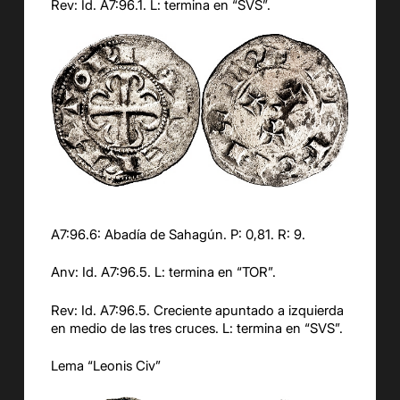
Rev: Id. A7:9
6
.1. L: termina en “
SVS
”.
A7:9
6
.
6
:
Abadía de Sahagún. P: 0,81. R:
9
.
Anv
: Id. A7:
9
6
.
5
. L: termina en “
TOR
”.
Rev: Id. A7:
9
6
.
5
.
Creciente
apuntado a izquierda
en medio de las tres cruces.
L: termina en “
SVS
”.
Lema “
Leonis
Civ
”