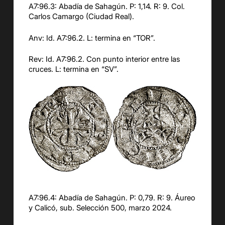
A7:9
6
.
3
:
Abadía de Sahagún.
P:
1
,
1
4.
R: 9.
Col.
Carlos Camargo
(Ciudad Real).
Anv
: Id. A7:9
6
.
2
. L: termina en “
TOR
”.
Rev: Id. A7:9
6
.
2
.
Con punto interior entre las
cruces.
L: termina en “
SV
”.
A7:9
6
.
4
:
Abadía de Sahagún. P: 0,
79
.
R:
9
.
Áureo
y Ca
licó, sub. Selección 500, marzo 2024.