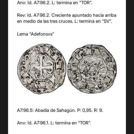
Anv
: Id.
A7:
9
6
.2.
L: termina en “
TOR
”.
Rev: Id. A7:
9
6
.
2
.
Creciente apuntado hacia arriba
en medio de las tres cruces.
L: termina en “
SV
”.
Lema “
Adefonsvs
”
A7:9
6
.
5
:
Abadía de Sahagún. P: 0,95.
R: 9.
Anv
: Id. A7:9
6
.1. L: termina en “
TOR
”.