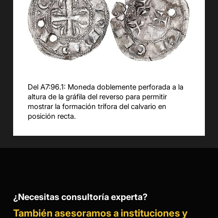
Del
A7:9
6
.1
:
Moneda doblemente perforada a la
altura de la gráfila del reverso para permitir
mostrar la formación
trífora
del calvario en
posición recta
.
¿Necesitas consultoría experta?
También asesoramos a instituciones y