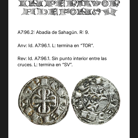
A7:9
6
.2:
Abadía de Sahagún. R: 9.
Anv
: Id. A7:9
6
.1. L: termina en “
TOR
”.
Rev: Id. A7:9
6
.1.
Sin punto interior entre las
cruces.
L: termina en “
SV
”.