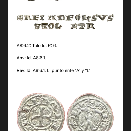
A8:6.2: Toledo. R: 6.
Anv: Id. A8:6.1.
Rev: Id. A8:6.1. L: punto ente “A” y “L”.