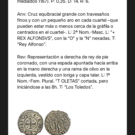
mediados 1167). P: 0,35. D: 14. R: 6.
Anv: Cruz equibracial grande con travesaños
finos y con un pequeño aro en cada cuartel –que
pueden estar más o menos cerca de la gráfila o
centrados en el cuartel-. L: 2ª Nom.-Masc. L: “+
REX ALFONSVS”, con la “O” y la “N” nexadas. T:
“Rey Alfonso”.
Rev: Representación a derecha de rey de pie
coronado, con una espada apuntada hacia arriba
en la mano derecha y una rama de olivo en la
izquierda, vestido con loriga y capa talar. L: 1ª
Nom.-Fem. Plural. “T OLETAS” cortada, pero
iniciándose a las 8h. T: “Los Toledos”.