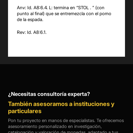
Anv: Id. A8:6.4. L: termina en “STOL . ” (con
punto al final) que se entremezcla con el pomo
de la espada.
Rev: Id. A8:6.1.
¿Necesitas consultoría experta?
También asesoramos a instituciones y
particulares
Pon tu proyecto en manos de especialistas. Te ofrecemos
asesoramiento personalizado en investigación,
catalogación y valoración de monedas, adaptado a tus