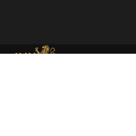
MEMORIAL DE MONEDA MEDIEVAL
Web dedicada al estudio académico y presentación de la
moneda medieval en España atraves de la investigación
rigurosa y la catalogación experta.
About
Moneda medieval
Enciclopedia
Catálogo